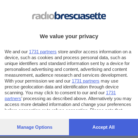
Radio Bresciasette ricopre anche il ruolo di direttore artistico.
MADDALENA LOVES
MUSICA
: Sono assolutamente onnivora ma la musica nera, dalle
radici ad ora, è quella che davvero mi emoziona di più
We value your privacy
CITTA'
: Amo Brescia, la mia città, ma se potessi passerei più tempo
We and our
1731 partners
store and/or access information on a
a Parigi
device, such as cookies and process personal data, such as
unique identifiers and standard information sent by a device for
PIATTO
: più salato che dolce, più schifezze che cose salutari. Sigh !
personalised advertising and content, advertising and content
measurement, audience research and services development.
MEZZO DI TRASPORTO
: i libri…meravigliosi mezzi di trasporto
With your permission we and our
1731 partners
may use
della mente
precise geolocation data and identification through device
scanning. You may click to consent to our and our
1731
TEMPO LIBERO
: giocare con il mio bambino è da quasi 8 anni il mio
partners
’ processing as described above. Alternatively you may
access more detailed information and change your preferences
sport preferito
before consenting or to refuse consenting. Please note that
some processing of your personal data may not require your
consent, but you have a right to object to such processing. Your
Manage Options
Accept All
preferences will apply to this website only. You can change
your preferences or withdraw your consent at any time by