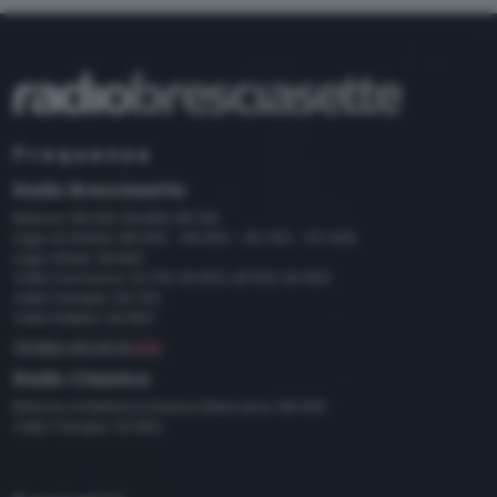
returning to this site and clicking the
privacy policy
button at the
bottom of the webpage.
Frequenze
Radio Bresciasette
Brescia: 89.200, 94.800, 95.100
Lago di Garda: 89.000 - 94.600 - 101.700 - 107.400
Lago d'Iseo: 93.800
Valle Camonica: 91.700, 92.500, 93.500, 93.900
Valle Trompia: 94.700
Valle Sabbia: 94.800
FRUIBILE ANCHE IN
DAB
Radio Classica
Brescia, hinterland e bassa bresciana: 89.000
Valle Trompia: 101.650