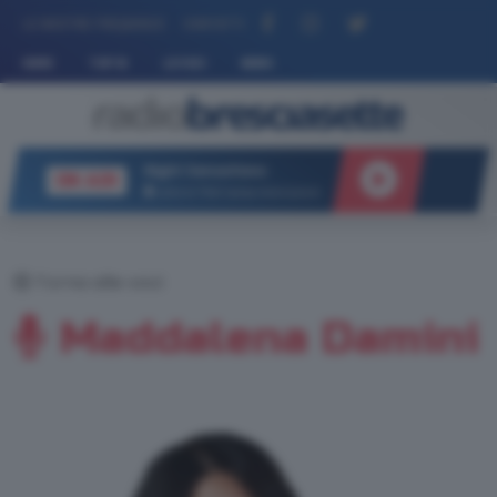
LE NOSTRE FREQUENZE
CONTATTI
HOME
TOP 10
LE VOCI
NEWS
Night Sensations
ON AIR
tutte le “Hits” senza interruzioni
Torna alle voci
Maddalena Damini