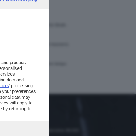
iziato.
ta rappresentano la sua dieta ideale.
tta, scarpe. Ciò che conta è muoversi,
s and process
questo gli impedisce di avere tempo
personalised
services
ion data and
tners
’ processing
e your preferences
ersonal data may
ces will apply to
 by returning to
dio Classica
scia, hinterland e bassa bresciana: 89.000
le Trompia: 101.650