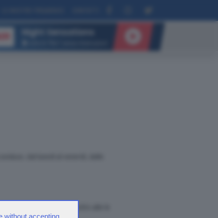
LE NOSTRE FREQUENZE
CONTATTI
Night Sensations
IR
tutte le “Hits” senza interruzioni
nduce, dal lunedì al venerdì, dalle
n qualche strizzatina d'occhio alle le
e without accepting