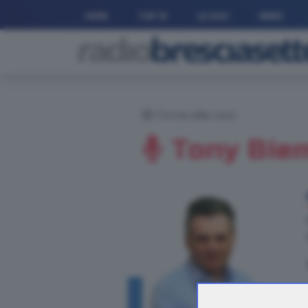
HOME
TOP 10
LE VOCI
NEWS
Torna alle voci
Tony Bie