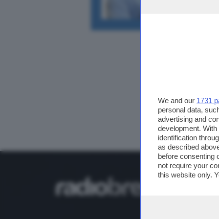
We and our
1731 p
personal data, such
advertising and co
development. With
identification thro
as described above
before consenting 
not require your co
this website only. 
this site and clicki