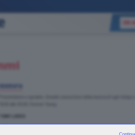
ON A
mmi
BIOGRAFIA
Presentatore e speaker. Grande conoscitore della musica di ogni tempo co
19.00 alle 20.00, Forever Young.
TONY LOVES
MUSICA
: Gusti di ampio respiro, ama i cantautori saggi, la musica pop, co
Continu