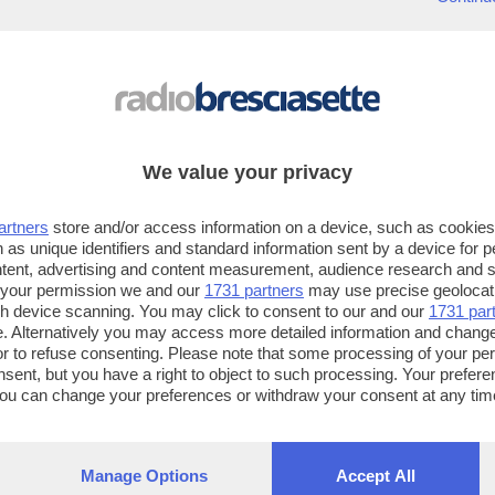
sonorità dance.
CITTA
': Preferisce le piccole città. Ama Brescia, perché l'ha cresciuto e v
PIATTO
: Odia i piatti vuoti. Spaghetti alla carbonara e spiedo con polen
Odia anche le posate di plastica.
MEZZO DI TRASPORTO
: Automobile, moto, treno, metropolitana, bicicle
We value your privacy
preferibilmente senza sfidare la forza di gravità; niente Aereo.
artners
store and/or access information on a device, such as cookie
TEMPO LIBERO
: Nel suo tempo libero pensa a come occupare il tempo, 
 as unique identifiers and standard information sent by a device for 
libero.
ntent, advertising and content measurement, audience research and 
 your permission we and our
1731 partners
may use precise geolocat
ugh device scanning. You may click to consent to our and our
1731 par
. Alternatively you may access more detailed information and chang
or to refuse consenting. Please note that some processing of your p
nsent, but you have a right to object to such processing. Your preferen
You can change your preferences or withdraw your consent at any time
Frequenze
ng the
privacy policy
button at the bottom of the webpage.
Radio Bresciasette
Ra
Brescia: 89.200, 94.800, 95.100
Bre
Manage Options
Accept All
Lago di Garda: 89.000 - 94.600 - 101.700 - 107.400
Val