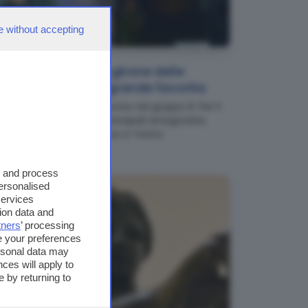
e without accepting
NEWS
Serie C, ufficiale il girone delle
bresciane: Union grande favorita
Reggiana e Spezia finiscono nel gruppo B. Per il
Brescia, sulla carta, le principali antagoniste
saranno Cittadella, Lecco e Trento
s and process
personalised
services
ion data and
tners
’ processing
e your preferences
ersonal data may
ces will apply to
 by returning to