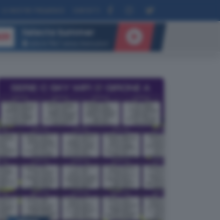
LE NOSTRE FREQUENZE
CONTATTI
Selecta Summer
IR
tutte le “Hits” senza interruzioni