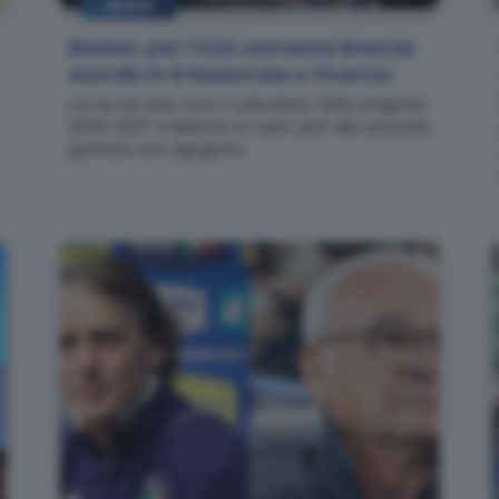
NEWS
Basket, per l'A2A Leonessa Brescia
esordio in B Nazionale a Vicenza
La Lnp ha reso noto il calendario della stagione
2026-2027: il debutto in casa sarà alla seconda
giornata con Agrigento