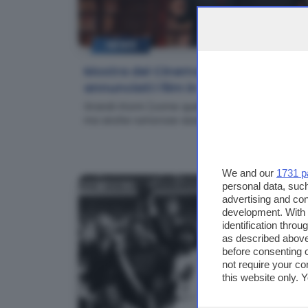
NEWS
Mostra del Cinema di Venezia:
annunciati i film in concorso
Grandi ritorni (come quello di Nanni Moretti),
ma anche rumorose assenze
We and our
1731 p
personal data, such
advertising and co
development. With
identification thro
as described above
before consenting 
not require your co
this website only. 
this site and clicki