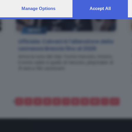
Manage Options
Accept All
NEWS
Ufficiale: Calvani è l'allenatore della
Leonessa Brescia fino al 2028
Arriva la nota del club. Fronte mercato, intanto,
il nome caldo è quello di Vencato, playmaker di
31 anni e 194 centimetri
1
2
3
4
5
6
7
8
9
10
>
>>