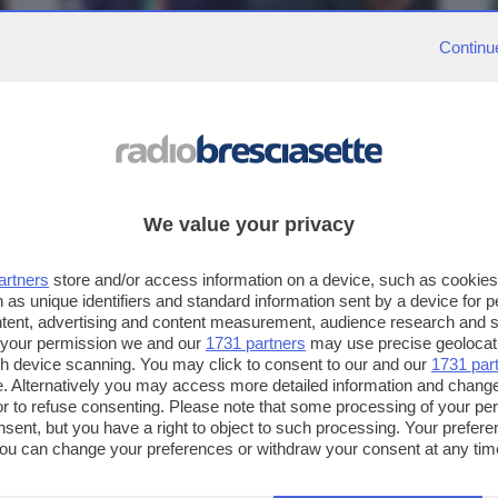
Continu
NEWS
Roberto Mancini è il nuovo ct
dell'Italia, Ranieri sarà il dt
Il presidente federale Giovanni Malagò l'ha
annunciato durante il Consiglio
We value your privacy
artners
store and/or access information on a device, such as cookie
 as unique identifiers and standard information sent by a device for 
ntent, advertising and content measurement, audience research and 
 your permission we and our
1731 partners
may use precise geolocat
ugh device scanning. You may click to consent to our and our
1731 par
. Alternatively you may access more detailed information and chang
or to refuse consenting. Please note that some processing of your p
nsent, but you have a right to object to such processing. Your preferen
You can change your preferences or withdraw your consent at any time
ng the
privacy policy
button at the bottom of the webpage.