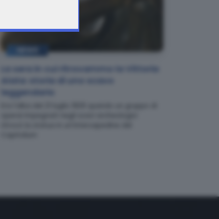
NEWS
La sera in cui ritrovammo la Vittoria
Alata: storia di uno scavo
leggendario
Era l'alba del 21 luglio 1826 quando un gruppo di
operai impegnati negli scavi archeologici
ritrovò la statua in un'intercapedine del
Capitolium