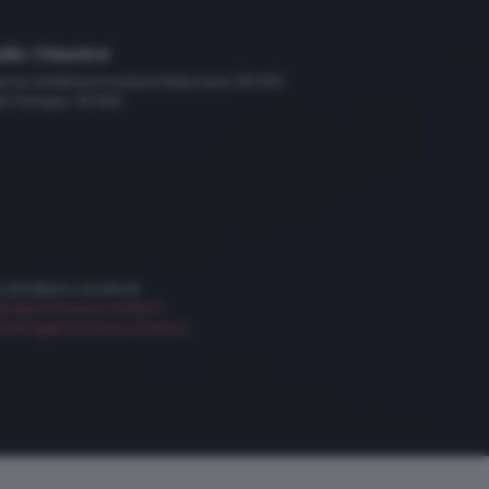
dio Classica
scia, hinterland e bassa bresciana: 89.000
le Trompia: 101.650
 contattarci via email:
etta@radiobresciasette.it
keting@radiobresciasette.it