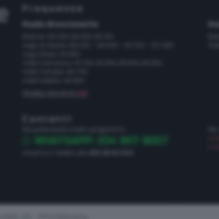
Frequenze
Radio Bresciasette
Ra
Brescia: 89.200, 94.800, 95.100
Bre
Lago di Garda: 89.000 - 94.600 - 101.700 - 107.400
Val
Lago d'Iseo: 93.800
Valle Camonica: 91.700, 92.500, 93.500, 93.900
Valle Trompia: 94.700
Valle Sabbia: 94.800
FRUIBILE ANCHE IN
DAB
Contatti
Per partecipare a tutti i programmi:
Per
dir
WHATSAPP: 334 907 9007
mar
chiama in diretta allo
030 28 84 544
dello 231 - Whistleblowing