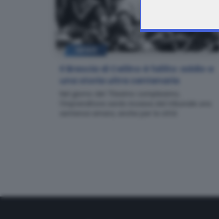
NEWS
Il Brescia di Cellino è fallito: addio a
una storia ultra centenaria
Nel giorno del 70esimo compleanno,
l'imprenditore sardo incassa dal tribunale una
sentenza amara, anche per la città