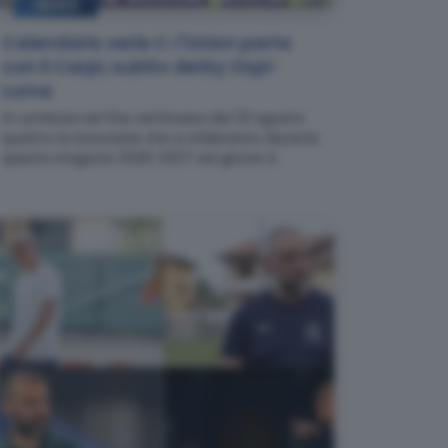
NEWS
Calendario serie C: l'Union parte
con il Carpi, subito derby Ospi-
Lume
Si comincia nel fine settimana del 23 agosto:
quattro le bresciane che si sfideranno durante
questa stagione 2026-2027 nel girone A